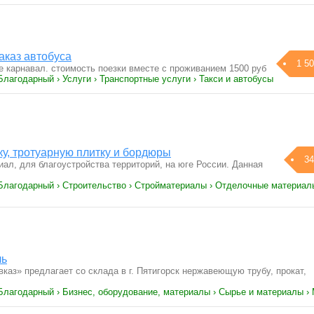
аказ автобуса
1 50
ке карнавал. стоимость поезки вместе с проживанием 1500 руб
Благодарный › Услуги › Транспортные услуги › Такси и автобусы
ку, тротуарную плитку и бордюры
34
ал, для благоустройства территорий, на юге России. Данная
 Благодарный › Строительство › Стройматериалы › Отделочные материал
ль
аз» предлагает со склада в г. Пятигорск нержавеющую трубу, прокат,
 Благодарный › Бизнес, оборудование, материалы › Сырье и материалы ›