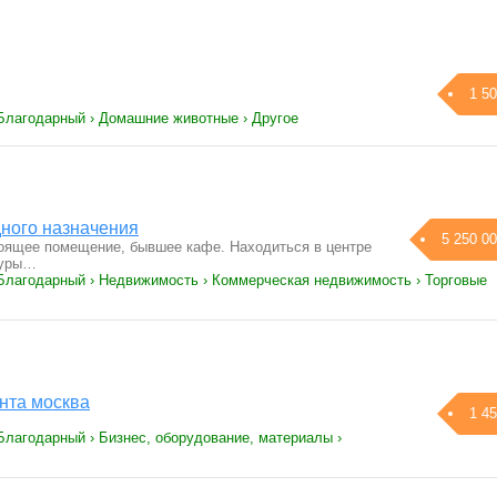
1 50
 Благодарный › Домашние животные › Другое
ного назначения
5 250 00
оящее помещение, бывшее кафе. Находиться в центре
туры…
 Благодарный › Недвижимость › Коммерческая недвижимость › Торговые
нта москва
1 45
Благодарный › Бизнес, оборудование, материалы ›