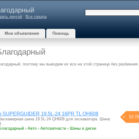
агодарный
рать другой
|
Все города
Мои объявления
Помощь
Благодарный
лагодарный, поэтому мы выводим их все на этой странице без разбиения
ор SUPERGUIDER 19.5L-24 16PR TL QH608
53 70
бескамерная шина 19.5L-24 QH608 для экскаватора. Шина
08…
Благодарный › Авто › Автозапчасти › Шины и диски