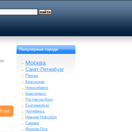
Популярные города
 по
Москва
Санкт-Петербург
Пенза
Краснодар
Новосибирск
Красноярск
Ростов-на-Дону
Екатеринбург
0 руб.
Челябинск
Нижний Новгород
Самара
Йошкар-Ола