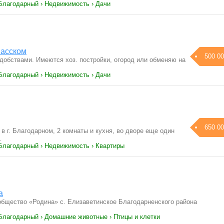
 Благодарный › Недвижимость › Дачи
пасском
500 00
добствами. Имеются хоз. постройки, огород или обменяю на
 Благодарный › Недвижимость › Дачи
650 00
 г. Благодарном, 2 комнаты и кухня, во дворе еще один
…
 Благодарный › Недвижимость › Квартиры
а
общество «Родина» с. Елизаветинское Благодарненского района
 Благодарный › Домашние животные › Птицы и клетки