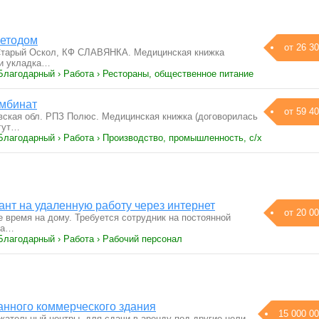
методом
от 26 30
 Старый Оскол, КФ СЛАВЯНКА. Медицинская книжка
 и укладка…
Благодарный › Работа › Рестораны, общественное питание
омбинат
от 59 40
ская обл. РПЗ Полюс. Медицинская книжка (договорилась
огут…
Благодарный › Работа › Производство, промышленность, с/х
ант на удаленную работу через интернет
от 20 00
 время на дому. Требуется сотрудник на постоянной
та…
Благодарный › Работа › Рабочий персонал
нного коммерческого здания
15 000 00
кательный центры, для сдачи в аренду под другие цели